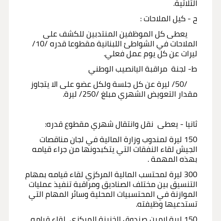
الثلاثية.
ح - كيل الملاحات :
يعطى كل الموظفين المنتدبين للكشف على
الملاحات في الشواطئ اللبنانية مقطوعا قدره /10/
ليرات عن كل يوم عمل فعلي.
ط- لجنة مراقبة اليانصيب الوطني
/50/ ليرة عن كل جلسة ولكل عضو على الا يتجاوز
مقدار التعويض الشهري مبلغ /250/ ليرة.
ثانيا - يعطى نقل وانتقال شهري مقطوع قدره:
150 ليرة لمندوب وزارة المالية في لجان مناقصات
الجيش لقاء النفقات التي يتكبدونها من جراء قيامه
بهذه المهمة .
300 ليرة لمحتسب المالية المركزي لقاء قيامه بمهام
التنسيق بين مختلف الصناديق ومراقبة تنفيذ عمليات
الموازنة في المحتسبيات المحلية وسائر المهام التي
تستدعيها وظيفته.
150 ليرة لامين صندوق الخزينة المركزي لقاء قيامه