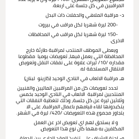
المراقبين في كل جلسة على اربعة.
د- مراقبة الملاهي والحفلات ذات البدل
-200 ليرة شهريا لكل مراقب في بيروت
-150 ليرة شهريا لكل مراقب في المحافظات
الاخرى.
ويعطى الموظف المنتدب لمراقبة طارئة خارج
المحافظة التي يعمل فيها، تعويضات يوميا مقطوعا
مقداره /10/ ليرات علاوة على نفقات النقل وتعويض
الانتقال المستحقة له.
هـ مراقبة الالعاب في النادي الوحيد (كازينو لبنان)
تحدد تعويضات كل من المراقبين الماليين والفنيين
المنتدبين لمراقبة الالعاب في النادي الوحيد بخمس
وثلاثين ليرة عن كل جلسة، وذلك لتغطية النفقات التي
يتكبدونها لقاء قيامهم باعمال المراقبة، على الا
يتجاوز مجموع هذه التعويضات /420/ ليرة في الشهر.
و لا يستحق لهم اي تعويض اخر عن العمل
المكلفين به مهما كان نوع هذا التعويض.
و- لجنة الاشراف على تنفيذ العقد الجاري بين الدولة