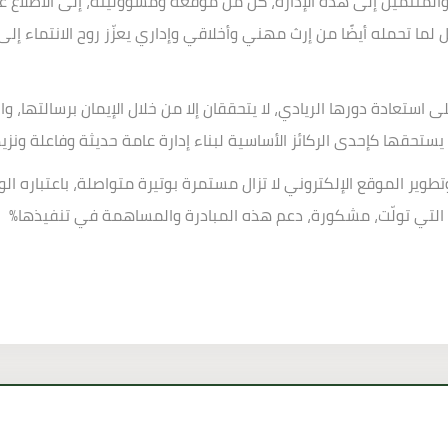
لمنتمين إلى هذه الإدارة، كلٌّ من موقعه ومسؤوليته، إلى الاطلاع 
ا تحمله أيضًا من إرث مهني وأخلاقي وإداري يعزّز روح الانتماء إلى 
ى استعادة دورها الريادي، لا يتحققان إلا من خلال الإيمان برسالتها، 
 يستحقها كإحدى الركائز الأساسية لبناء إدارة عامة حديثة وفاعلة ونز
وير الموقع الإلكتروني لا تزال مستمرة بوتيرة متواصلة، باعتباره ال
ت التي تولّت، مشكورة، دعم هذه المبادرة والمساهمة في تنفيذها
%