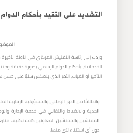
التشديد على التقيد بأحكام الدوام 
الموضوع:
وردت إلى رئاسة التفتيش المركزي في الآونة الأخيرة ش
الخدماتية، بأحكام الدوام الرسمي بصورة دقيقة ومنتظم
التأخير أو الغياب، الأمر الذي ينعكس سلبًا على حسن
وانطلاقًا من الدور الوطني والمسؤولية الرقابية ا
الجدية والانضباط والتفاني في خدمة الإدارة وا
المفتشين والمفتشين المعاونين كافة تكثيف متابعتهم
دون أي استثناء لأي منها
.