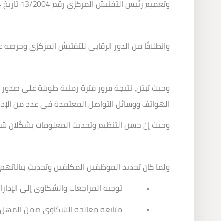
وتعميم رئيس التفتيش المركزي رقم 13/2004 تاريخ 25/8/2004،
وانطلاقًا من الدور الرقابي للتفتيش المركزي وحرص
وحيث تبيّن، نتيجة مرور فترة زمنية طويلة على صدور ب
الهواتف ووسائل التواصل المعتمدة في عدد من الإدار
وحيث إن حسن التنظيم وتحديث المعلومات يشكّلان شرطً
ولما كان تحديد الموظفين المكلفين وتحديث بياناتهم
•
توجيه المراجعات والشكاوى إلى الإدار
•
متابعة معالجة الشكاوى ضمن المهل ال