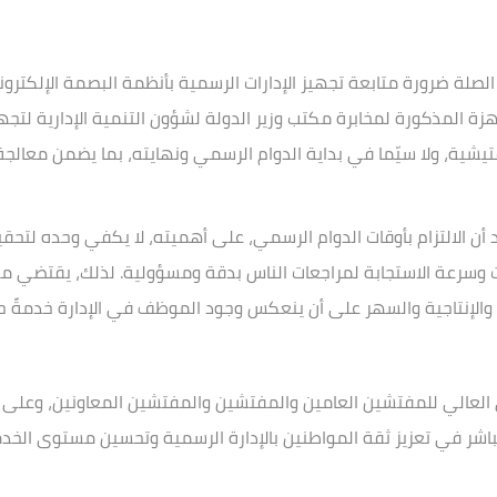
لصلة ضرورة متابعة تجهيز الإدارات الرسمية بأنظمة البصمة الإلكترون
جهزة المذكورة لمخابرة مكتب وزير الدولة لشؤون التنمية الإدارية لتج
يشية، ولا سيّما في بداية الدوام الرسمي ونهايته، بما يضمن معالج
أن الالتزام بأوقات الدوام الرسمي، على أهميته، لا يكفي وحده لتحقيق
لات وسرعة الاستجابة لمراجعات الناس بدقة ومسؤولية. لذلك، يقتضي 
والإنتاجية والسهر على أن ينعكس وجود الموظف في الإدارة خدمةً حق
العالي للمفتشين العامين والمفتشين والمفتشين المعاونين، وعلى 
مباشر في تعزيز ثقة المواطنين بالإدارة الرسمية وتحسين مستوى الخ