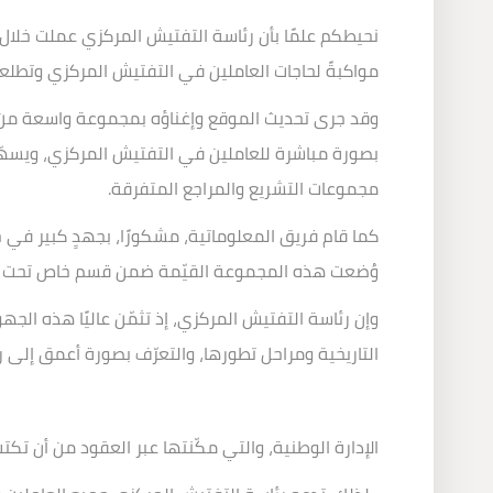
نحيطكم علمًا بأن رئاسة التفتيش المركزي عملت خلال 
مواكبةً لحاجات العاملين في التفتيش المركزي وتطلعا
وقد جرى تحديث الموقع وإغناؤه بمجموعة واسعة من النص
بصورة مباشرة للعاملين في التفتيش المركزي، ويسهّل ع
مجموعات التشريع والمراجع المتفرقة
.
كما قام فريق المعلوماتية، مشكورًا، بجهدٍ كبير في ج
وُضعت هذه المجموعة القيّمة ضمن قسم خاص تحت عنوان
وإن رئاسة التفتيش المركزي، إذ تثمّن عاليًا هذه الج
التاريخية ومراحل تطورها، والتعرّف بصورة أعمق إلى
الإدارة الوطنية، والتي مكّنتها عبر العقود من أن ت