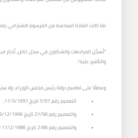
لما كانت المادة السادسة من المرسوم الاشتراعي رقم 111 تاريخ 12/6/1959 وتعديلاته قد نصّت على ما ي
"تُسجَّل المراجعات والشكاوى في سجل خاص، تُذكر فيه
والتأشير عليه"
.
وعطفًا على تعاميم دولة رئيس مجلس الوزراء، ولا سيّم
•
التعميم رقم 5/97 تاريخ 17/3/1997،
•
والتعميم رقم 27/96 تاريخ 13/12/1996 المتعلق بتنظيم استقبال المراجعات والشكاوى ومسك السجل الخاص بها،
•
والتعميم رقم 2/86 تاريخ 17/2/1986 المتعلق بآلية معالجة الشكاوى الواردة مباشرة إلى التفتيش المركزي،