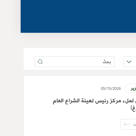
05/15/2026
ير
 لملء مركز رئيس لهيئة الشراع العام
غ)
د