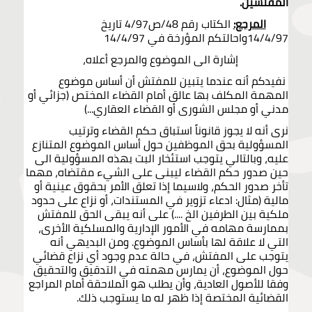
المفتشين.
المرجع:
الكتاب رقم 48/ص4/97 تاريخ
14/4/97واحالتكم المؤرخة في 14/4/97
إشارة الى الموضوع والمرجع أعلاه،
نفيدكم أنه عندما يتبين للمفتش أن أساس موضوع
المهمة المكلف بها عالق أمام القضاء المختص (جزائي أو
مدني أو مجلس الشورى أو القضاء العقاري...)
نرى أنه لا يجوز قانوناً استباق حكم القضاء وترتيب
المسؤولية بحق الموظفين حول أساس الموضوع المتنازع
عليه، وبالتالي يتوجب استئخار البت بهذه المسؤولية الى
حين صدور حكم القضاء ليبنى على الشيء مقتضاه، مهما
تأخر صدور الحكم، ولاسيما إذا تعلق الأمر بحقوق عينية أو
مالية (مثال: ادعاء تزوير في المستندات، أو نزاع على حدود
ملكية بين الطرفين الخ ....) على أنه يبقى الحق للمفتش
بممارسة مهامه في الأمور الإدارية والمسلكية الأخرى،
التي لا علاقة لها بأساس الموضوع. ومن البديهي أنه
يتوجب على المفتش، في حالة عدم وجود أي نزاع قضائي
حول الموضوع، أن يمارس مهمته في التدقيق والتحقيق
وفقا للأصول العادية، وأن يطلب هو الملاحقة أمام المراجع
القضائية المختصة إذا ظهر له ما يستوجب ذلك.