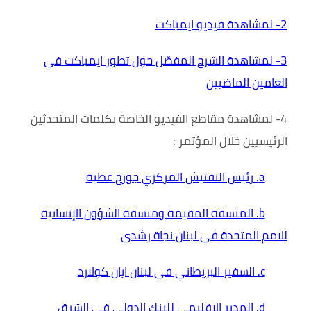
2- لمشاهدة فيديو ايمباكت
3- لمشاهدة الشرح المفصّل حول تطور ايمباكت في
العامين الماضيين
4- لمشاهدة مقاطع الفيديو الخاصة بكلمات المتحدثين
الرئيسيين خلال المؤتمر :
a. رئيس التفتيش المركزي جورج عطية
b. المنسقة المقيمة ومنسقة الشؤون الإنسانية
للامم المتحدة في لبنان نجاة رشدي
c. السفير البريطاني في لبنان ايان كولارد
d. المدير الاقليمي للبنك الدولي في الشرق