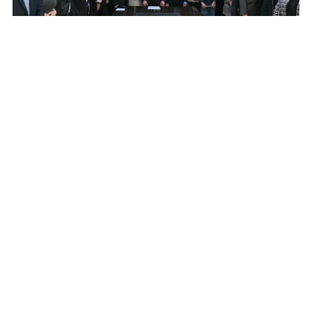
02/25/2026
الأخبار
كلمة رئيس التفتيش المركزي بمناسبة حلف
اليمين لثمانية عشر مفتشًا إداريًّا وماليًّا
المزيد
صار فيك تكون شريك بالكشف عن الفساد