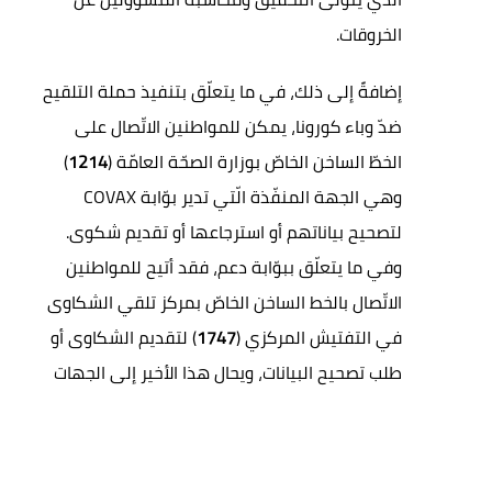
الخروقات.
إضافةً إلى ذلك، في ما يتعلّق بتنفيذ حملة التلقيح
ضدّ وباء كورونا، يمكن للمواطنين الاتّصال على
الخطّ الساخن الخاصّ بوزارة الصحّة العامّة (
1214
)
وهي الجهة المنفّذة الّتي تدير بوّابة
COVAX
لتصحيح بياناتهم أو استرجاعها أو تقديم شكوى.
وفي ما يتعلّق ببوّابة دعم، فقد أتيح للمواطنين
الاتّصال بالخط الساخن الخاصّ بمركز تلقي الشكاوى
في التفتيش المركزي (
1747
) لتقديم الشكاوى أو
طلب تصحيح البيانات، ويحال هذا الأخير إلى الجهات
المعنية وتوضع التقارير بمقترحات الخطوات اللازمة
لمعالجة مسبباتها وتصويب اساليب التنفيذ
ومتابعة نتائجها وتحديد المسؤوليات عند الاقتضاء.