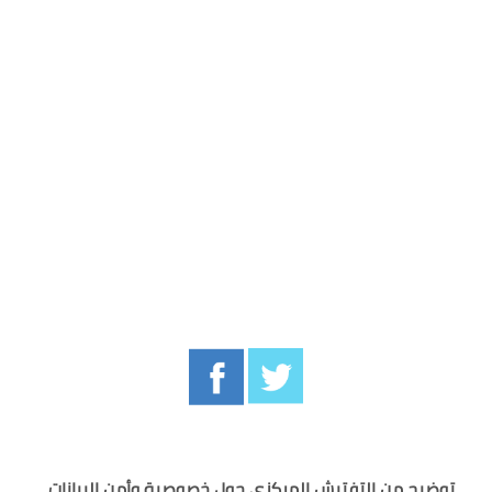
توضيح من التفتيش المركزي حول خصوصية وأمن البيانات