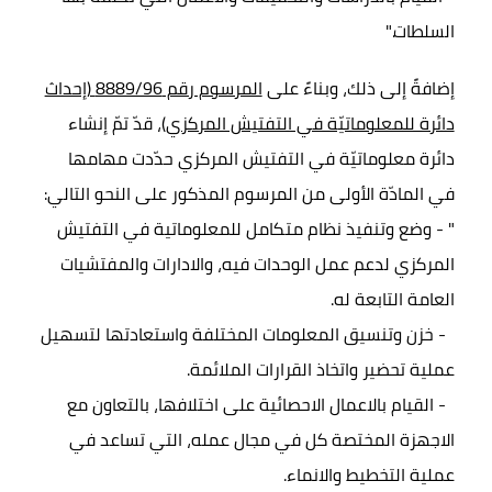
السلطات."
إضافةً إلى ذلك، وبناءً على
المرسوم رقم 8889/96 (إحداث
دائرة للمعلوماتيّة في التفتيش المركزي)،
قدّ تمّ إنشاء
دائرة معلوماتيّة في التفتيش المركزي حدّدت مهامها
في المادّة الأولى من المرسوم المذكور على النحو التالي:
" - وضع وتنفيذ نظام متكامل للمعلوماتية في التفتيش
المركزي لدعم عمل الوحدات فيه، والادارات والمفتشيات
العامة التابعة له.
- خزن وتنسيق المعلومات المختلفة واستعادتها لتسهيل
عملية تحضير واتخاذ القرارات الملائمة.
- القيام بالاعمال الاحصائية على اختلافها، بالتعاون مع
الاجهزة المختصة كل في مجال عمله، التي تساعد في
عملية التخطيط والانماء.