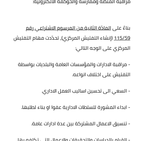
مراقبة المنصّة وممارسة والحوكمة الالكترونيّة:
بناءً على
المادّة الثانية من المرسوم الاشتراعي رقم
115/59
(إنشاء التفتيش المركزي)، تحدّدت مهام التفتيش
المركزي على الوجه التالي:
- مراقبة الادارات والمؤسسات العامة والبلديات بواسطة
التفتيش على اختلاف انواعه.
- السعي الى تحسين اساليب العمل الاداري.
- ابداء المشورة للسلطات الادارية عفوا او بناء لطلبها.
- تنسيق الاعمال المشتركة بين عدة ادارات عامة.
- القيام بالدراسات والتحقيقات والاعمال التي تكلفه بها