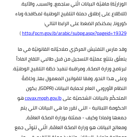
الوزاريّة) ماهيّة البيانات الّتي ستجمع، والسبب، والآلية.
(للاطّلاع على إطلاق
حملة التلقيح الوطنية لمكافحة وباء
كورونا، يمكنكم الضغط على الرابط التالي:
)
http://pcm.gov.lb/arabic/subpg.aspx?pageid=19329
وقد مارس التفتيش المركزي صلاحيّاته القانونيّة في ما
يتعلّق بتتبّع عمليّة
التسجيل
من قبل طالبي اللقاح انفاذاً
لبرنامج وزارة الصحّة، ومراقبة تنفيذ خطّة التلقيح الوطنيّة.
وعلى هذا النحو، وفقا للقوانين المعمول بها، وخاصّةً
النظام الأوروبي العام لحماية البيانات
(GDPR)
، يكون
المتحكّم ب
البيانات الشخصيّة على
covax.moph.gov.lb
هو
الحكومة اللبنانية - التي تقرر ما هي البيانات التي يتم
جمعها ولماذا وكيف - ممثلة بوزارة الصحّة العامّة،
ومعالج البيانات هو وزارة الصحّة العامّة، الّتي تتولّى جمع