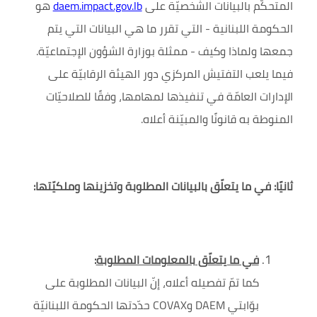
المتحكّم ب
البيانات الشخصيّة على
daem.impact.gov.lb
هو
الحكومة اللبنانية - التي تقرر ما هي البيانات التي يتم
جمعها ولماذا وكيف - ممثلة بوزارة الشؤون الإجتماعيّة.
فيما يلعب التفتيش المركزي دور الهيئة الرقابيّة على
الإدارات العامّة في تنفيذها لمهامها، وفقًا للصلاحيّات
المنوطة به قانونًا والمبيّنة أعلاه.
ثانيًا: في ما يتعلّق بالبيانات المطلوبة وتخزينها وملكيّتها:
في ما يتعلّق بالمعلومات المطلوبة
:
كما تمّ تفصيله أعلاه، إنّ البيانات المطلوبة على
بوّابتي
DAEM
و
COVAX
حدّدتها الحكومة اللبنانيّة