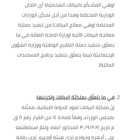
(وهي المتحكّم بالبيانات الشخصيّة) أي اللجان
الوزارية المختصّة
وهذا من أجل تمكّن الوزارات
المختصّة (وهي معالج البيانات) من تنفيذ عمليّة
معالجة البيانات الآلية (وزارة الصحّة العامّة في ما
يتعلّق بتنفيذ حملة التلقيح الوطنيّة ووزارة الشؤون
الإجتماعيّة فيما يتعلّق بتنفيذ برنامج المساعدات
الماليّة).
في ما يتعلّق بملكيّة البيانات وتخزينها
:
إنّ ملكيّة البيانات تعود للدولة اللبنانية، ممثّلة
بمجلس الوزراء، وفقاً للمادة ١٤ من القرار رقم ٥ ق
م تاريخ ٣٠/٩/٢٠٢١ المذكور اعلاه. وتتمّ استضافتها
على أجهزة وخوادم لدى هيئة أوجيرو، تحت رقابة