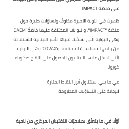
على منصّة
IMPACT
ظهرت في الآونة الأخيرة
مخاوفٌ وتساؤلات كثيرة حول
منصّة "
IMPACT
"، والبوابات المختلفة عليها خاصّةً
‘DAEM’
وهي البوابة الّتي تسجّلت عليها الأسر اللبنانية للاستفادة
من برامج المساعدات المختلفة، و
’COVAX’
وهي البوابة
الّتي تسجّل عليها اللبنانيون للحصول على اللقاح ضدّ وباء
كورونا.
في ما يلي، سنتناول أبرز
النقاط
المثارة
للإجابة
على
التساؤلات المطروحة.
أوّلًا: في ما يتعلّق بصلاحيّات التفتيش المركزي من ناحية