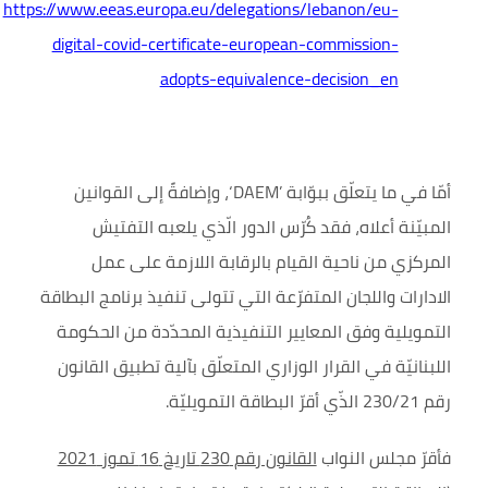
https://www.eeas.europa.eu/delegations/lebanon/eu-
digital-covid-certificate-european-commission-
adopts-equivalence-decision_en
أمّا في ما يتعلّق ببوّابة
‘DAEM’
، وإضافةً إلى القوانين
المبيّنة أعلاه، فقد كُرّس الدور الّذي يلعبه التفتيش
المركزي من ناحية القيام
بالرقابة اللازمة على عمل
الادارات واللجان المتفرّعة التي تتولى تنفيذ برنامج البطاقة
التمويلية وفق المعايير التنفيذية المحدّدة من الحكومة
اللبنانيّة في القرار الوزاري المتعلّق بآلية تطبيق القانون
رقم 230/21 الذّي أقرّ البطاقة التمويليّة.
فأقرّ مجلس النواب
القانون رقم 230 تاريخ 16 تموز 2021