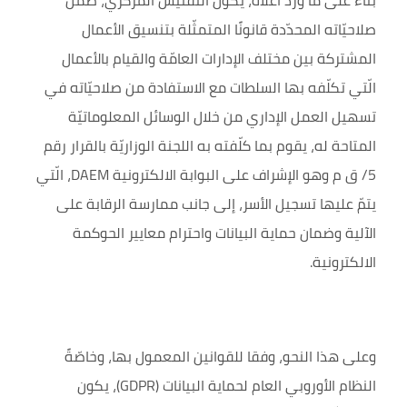
بناءً على ما ورد أعلاه، يكون التفتيش المركزي، ضمن
صلاحيّاته المحدّدة قانونًا المتمثّلة بتنسيق الأعمال
المشتركة بين مختلف الإدارات العامّة والقيام بالأعمال
الّتي تكلّفه بها السلطات مع الاستفادة من صلاحيّاته في
تسهيل العمل الإداري من خلال الوسائل المعلوماتيّة
المتاحة له، يقوم بما كلّفته به اللجنة الوزاريّة بالقرار رقم
5/ ق م وهو
الإشراف على البوابة الالكترونية
DAEM
، الّتي
يتمّ عليها تسجيل الأسر، إلى جانب ممارسة الرقابة على
الآلية وضمان حماية البيانات واحترام معايير الحوكمة
الالكترونية.
وعلى هذا النحو، وفقا للقوانين المعمول بها، وخاصّةً
النظام الأوروبي العام لحماية البيانات
(GDPR)
، يكون