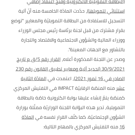
(البطاقة التمويلية الالكترونية وفتح اعتماد إضافي
استثنائي لتمويلها)
، حدّدت المادّة الخامسة منه أنّ آلية
التسجيل للاستفادة من البطاقة التمويليّة والمعايير "توضع
بقرار مشترك من قبل لجنة برئاسة رئيس مجلس الوزراء
ووزراء المالية والشؤون الاجتماعية والاقتصاد والتجارة
بالتشاور مع الجهات المعينة".
وصدر عن اللجنة المذكورة أعلاه،
القرار رقم 5/ق م تاريخ
30/9/2021 (تحديد آلية ومعايير تطبيق القانون رقم 230
الصادر في 16 تموز 2021)
، اعتمدت في
المادّة الثانية
عشر
منه المنصّة الرقابيّة
IMPACT
في التفتيش المركزي
كمنصّة يتمّ إنشاء عليها بوابة الكترونية خاصّة بالبطاقة
التمويلية، تدير هذه البوّابة اللجنة الوزاريّة ممثّلة بوزارة
الشؤون الإجتماعيّة. كما كلّف القرار نفسه في
المادّة
16
منه التفتيش المركزي بالمهام التالية: