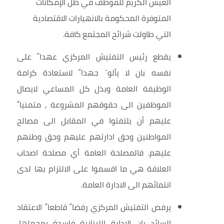
العيش الكريم للموظف في ظل الإمكانات
المتوفرة المحكومة بالانهيارات الاقتصادية
التي طاولت شرائح المجتمع كافة.
يقطع رئيس التفتيش المركزي عهدا
على
ﹰ
نفسه بان لا يألو
جهدا
لاستعادة كرامة
ﹶ
ﹰ
الوظيفة العامة وبذل كل المساعي لايصال
الموظفين الى حقوقهم المشروعة , متمنيا
ﹰ
عليهم أن يلتفتوا في المقابل الى مصالح
المواطنين وحق ادارتهم عليهم وحق وطنهم
عليهم. فالمصلحة العامة أي مصلحة اصحاب
العلاقة هي ما اقسموا على الالتزام بها لدى
انتمائهم الى الادارة العامة.
يرفض التفتيش المركزي رفضا
قاطعا
الاعتقاد
ﹰ
ﹰ
السائد بان الإدارة اللبنانية فاسدة بمجملها,