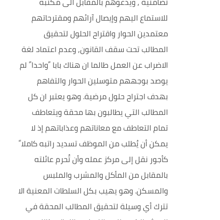
تضامنية , ويدعوهم بالمقابل الى مكتبه
للاستماع اليهم وإيصال آرائهم ومقترحاتهم
معتمدين الحوار واقتراح الحلول لتحقيق
المطالب تحت سقف القانون, وعدم اعتماد لغة
الاضراب عن العمل طالما ان هناك بابا
واحدا
لم
ﹰ
ﹰ
يوصد بوجههم متوسلين الحوار والتفاهم
بهدف اجتراح حلول مرضية. وهو يعتبر ان كل
المطالب التي يطالبون بها محقة ويتعاطف
تمام التعاطف مع معاناتهم وعذاباتهم إذ لا
يمكن أن يُطلب من الموظف تسديد راتبه كاملا
ﹰ
كأجور نقل إلى مركز عمله وأن تُحرم عائلته
بالمقابل من المأكل والمشرب والملبس
والمسكن. وهو يهيب بكل السلطات المعنية الا
تترك أي وسيلة لتحقيق المطالب المحقة في