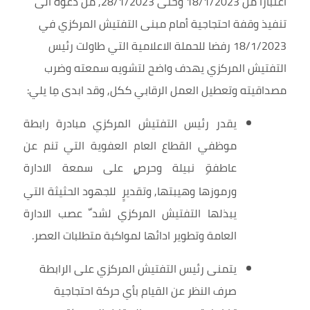
اعتبارا من 18/1/2023 وحتى 28/1/2023, من دعوة الى
تنفيذ وقفة احتجاجية أمام مبنى التفتيش المركزي في
18/1/2023 رفضا للحملة الاعلامية التي طاولت رئيس
التفتيش المركزي يهدف واضح لتشويه سمعته وضرب
مصداقيته وتعطيل العمل الرقابي ككل, وقد ابدى مِا يلي:
يقدر رئيس التفتيش المركزي مبادرة رابطة
موظفي القطاع العام العفوية التي تنم عن
عاطفة
نبيلة وحرص
على سمعة الادارة
ورموزها وهيبتها, وتقديرٍ
للجهود الحثيثة التي
يبذلها التفتيش المركزي لشد
عصب الادارة
ﹼ
العامة وتطوير ادائها لمواكبة متطلبات العصر.
يتمنى رئيس التفتيش المركزي على الرابطة
صرف النظر عن القيام بأي حركة احتجاجية