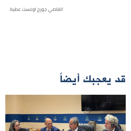
القاضي جورج اوغست عطية
قد يعجبك أيضاً