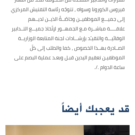
فيروس الكورونا وسواه ، تتوجّه رئاسة التفتيش المركزي
إلى جميـــع الموظفيــن وخاصّــةً الذيــن لديــهم
علاقـــــة مباشــرة مـع الجمهــور لإتّخاذ جميـــع التــدابير
الوقائيـــة والتقيـّد بإرشـــادات لجنة المتابعة الوزاريــة
الصــادرة بهــذا الخصوص ، كما والطلب إلى كلّ
الموظفيـن تعقيم اليدين قبـل وبعـد عملية البصم على
ساعة الدوام ./.
قد يعجبك أيضاً