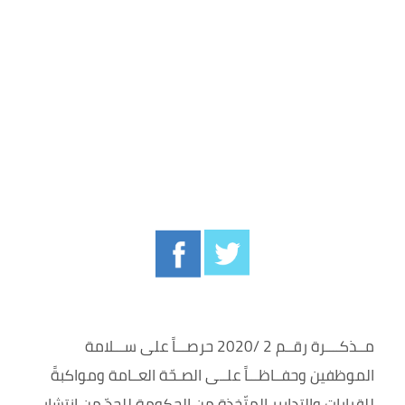
مــذكــــرة رقــم 2 /2020 حرصـــاً على ســـلامة
الموظفين وحفــاظـــاً علــى الصـحّة العــامة ومواكبةً
للقرارات والتدابير المتّخذة من الحكومة للحدّ من انتشار