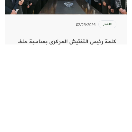
02/25/2026
الأخبار
كلمة رئيس التفتيش المركزي بمناسبة حلف
اليمين لثمانية عشر مفتشًا إداريًّا وماليًّا
المزيد
صار فيك تكون شريك بالكشف عن الفساد