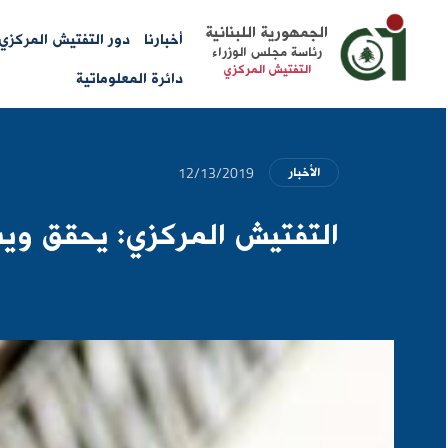
Main
الجمهورية اللبنانية
أخبارنا
دور التفتيش المركزي
رئاسة مجلس الوزراء
menu
التفتيش المركزي
دائرة المعلوماتية
12/13/2019
الأخبار
التفتيش المركزي: يحقق ويست