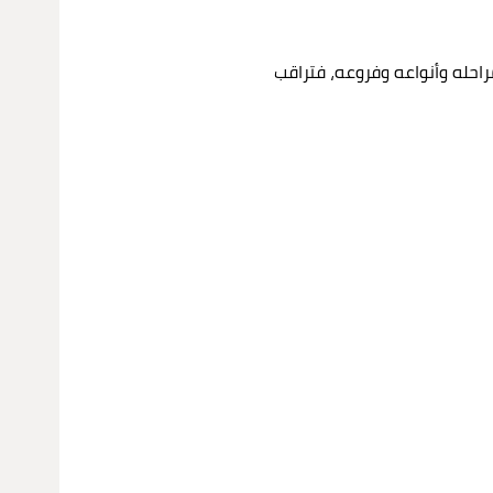
احله وأنواعه وفروعه، فتراقب