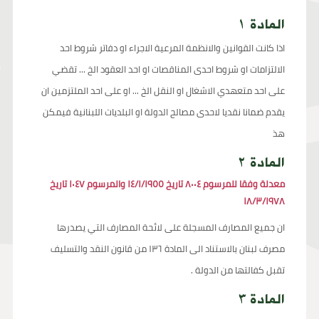
المادة ١
اذا كانت القوانين والانظمة المرعية الاجراء او دفاتر شروط احد
الالتزامات او شروط احدى المناقصات او احد العقود الخ ... تقضي
على احد متعهدي الاشغال او النقل الخ ... او على احد الملتزمين ان
يقدم ضمانا نقديا لاحدى مصالح الدولة او البلديات اللبنانية فيمكن
هذ
المادة ٢
معدلة وفقا للمرسوم ٨٠٠٤ تاريخ ١٤/١/١٩٥٥ والمرسوم ١٠٤٧ تاريخ
١٨/٣/١٩٧٨
ان جميع المصارف المسجلة على لائحة المصارف التي يصدرها
مصرف لبنان بالاستناد الى المادة ١٣٦ من قانون النقد والتسليف
تقبل كفالتها من الدولة .
المادة ٣