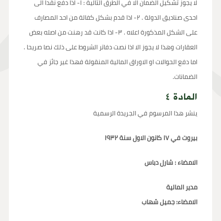
لا يجوز تشكيل الضمان الا في الطرق التالية : ١- اذا دفع نقدا الى
احدى صناديق الدولة . ٢- اذا قدم بشكل كفالة من احد المصارف
على الشكل المذكورة اعلاه . ٣- اذا كانت قد رهنت من اصله بعض
العقارات وهذا لا يجوز الا اذا نصت دفاتر الشروط على ذلك نصا صريحا .
اما دفع الحوالات او الاوراق المالية المنقولة فهذا غير جائز في
الضمانات.
المادة ٤
ينشر هذا المرسوم في الجريدة الرسمية
بيروت في ١٧ كانون الاول سنة ١٩٣٢
الامضاء : شارل دباس
مدير المالية
الامضاء: جميل شهاب