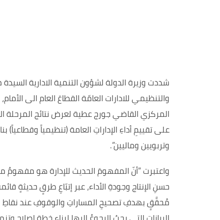
شددت وزيرة الدولة لشؤون التنمية الادارية السيدة مي
والتنظيمي للادارات العامّة القطاعَ العام الى الأمام،
المركزي القاضي جورج عطية لعرض نتائج المرحلة الأ
على تقييمِ أداءِ الإداراتِ العامة (تنظيمياً وقطاعياً) 
وتربويين وماليين”.
واعتبرت “أنّ المفهومَ الحديث للإدارة هو مفهومٌ مبن
حسنِ الإنتاج وجودةِ الأداء، عبر إتبّاعِ طرقٍ حديثة
مُحقَّقٍ بهدفِ تصحيحِ المساراتِ والوقوفِ عند نقاطِ
البياناتِ التي يجبُ الرجوعُ إليها لبناءِ خطةِ إصلاحٍ