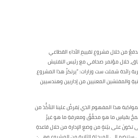
فعُ من خلال مشروعِ تقييمِ الأداءِ القطاعي
افت شدياق، خلال مؤتمر صحافي مع رئيس التفتيش
بة رائدة شملت ست وزارات: “يرتكزُ هذا المشروع
 المعنيةِ والمفتشين المعنيين من إداريين وهندسيين
اكبة هذا المفهوم الذي يَفرضُ علينا التأكُّدَ من
محُ بقياسِ ما هو محقَّقٌ ومعرفةِ ما هو غيرُ
تكونَ على بيّنةٍ من وضعِ الإدارة من خلال قاعدةِ
ة التي ستنضم إلى المرحلة الثانية من المشروع وهي: