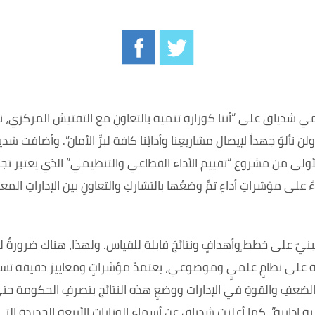
 شدياق على “أننا كوزارةِ تنمية بالتعاونِ مع التفتيش المركزي، ند
 ولن نألوَ جهداً لإيصال مشاريعِنا وأدائِنا كافة لبرِّ الأمان”. وأض
ولى من مشروع “تقييم الأداء القطاعي والتنظيمي” الذي يعتبر تجر
بناءً على مؤشراتِ أداءٍ تمَّ وضعُها بالتشاركِ والتعاونِ بين الإداراتِ
يٌ على خطط ٍوأهدافٍ ونتائجَ قابلة للقياس. ولهذا، هناك ضرورةٌ لمو
ٍ قائمة على نظامٍ علميٍ وموضوعي، يعتمدُ مؤشراتٍ ومعاييرَ دقيقة تس
 الضعفِ والقوةِ في الإدارات ووضعِ هذه النتائج بتصرفِ الحكومة حتى 
 وتنميةِ إدارية”. كما أعلنت شدياق عن أسماء الوزارات الأربعة الجديد