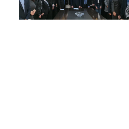
02/25/2026
الأخبار
كلمة رئيس التفتيش المركزي بمناسبة
حلف اليمين لثمانية عشر مفتشًا إداريًّا
وماليًّا
المزيد