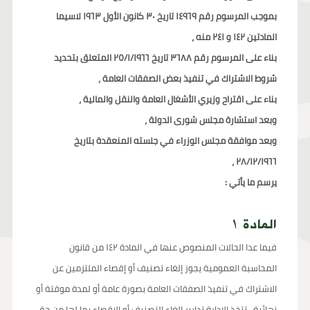
بموجب المرسوم رقم ١٤٩٦٩ تاريخ ٣٠ كانون الأول ١٩٦٣ لاسيما
المادتين ١٤٢ و ٢٤١ منه ،
بناء على المرسوم رقم ٣٦٨٨ تاريخ ٢٥/١/١٩٦٦ المتعلق بتحديد
شروط الاشتراك في تنفيذ بعض الصفقات العامة ،
بناء على اقتراح وزيري الأشغال العامة والنقل والمالية ،
وبعد استشارة مجلس شورى الدولة ،
وبعد موافقة مجلس الوزراء في جلسته المنعقدة بتاريخ
٢٨/١٢/١٩٦٦ ،
يرسم ما يأتي :
المادة ١
فيما عدا الحالات المنصوص عنها في المادة ١٤٢ من قانون
المحاسبة العمومية يجوز إلغاء تصنيف أو إقصاء الملتزمين عن
الاشتراك في تنفيذ الصفقات العامة بصورة عامة أو لمدة موقتة أو
نهائية . تتخذ الإدارة تدابير إلغاء التصنيف أو الإقصاء بما لها من حق