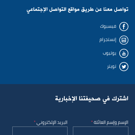
تواصل معنا عن طريق مواقع التواصل الإجتماعي
رقم الهاتف
رقم الهاتف
فيسبوك
إنستجرام
الموقع
الوحدة الادارية
يوتيوب
تويتر
المؤسسة أو المعاملة
الإدارة
شارك خبرتك في المعاملة
المديرية
اشترك في صحيفتنا الإخبارية
سيئة
وسط
جيدة
الإسم وإسم العائلة
البريد الإلكتروني
تعليق إضافي
الموظف المشكو منه